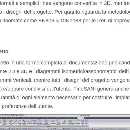
rnati e semplici linee vengono convertite in 3D, ment
 i disegni del progetto. Per quanto riguarda la metodolo
più rinomate come EN806 & DIN1988 per le Reti di appro
etto
ogetto in una forma completa di documentazione (indicand
 piante 2D e 3D e i diagrammi isometrici/assonometrici dell’
mi Verticali, mentre tutti i disegni del progetto vengon
 e/oppure condivisi dall’utente. FineSANI genera anche l
 quantità di ogni elemento necessario per costruire l’impi
preferenze dell’utente.