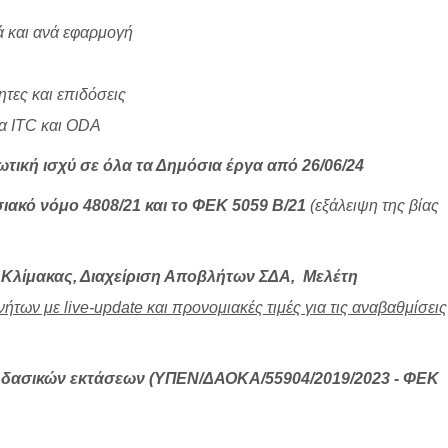
ά και ανά εφαρμογή
τες και επιδόσεις
ία ITC και ODA
ική ισχύ σε όλα τα Δημόσια έργα από 26/06/24
ακό νόμο 4808/21 και το ΦΕΚ 5059 Β/21
(εξάλειψη της βίας
 Κλίμακας, Διαχείριση Αποβλήτων ΣΔΑ, Μελέτη
ων με live-update και προνομιακές τιμές για τις αναβαθμίσεις
 δασικών εκτάσεων (ΥΠΕΝ/ΔΑΟΚΑ/55904/2019/2023 - ΦΕΚ