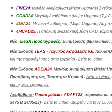
FINE24
:
Μεγάλη Αναβάθμιση (Major Upgrade) Σχεδιασ
GCAD24
:
Μεγάλη Αναβάθμιση (Major Upgrade) Σχεδ
IDEA24
:
Μεγάλη Αναβάθμιση (Major Upgrade) Αρχιτεκτ
4MCAD25
:
Η απόλυτη εναλλακτική λύση CAD, τώρα πι
Νέο
ERGA
Προδιαγραφές
:
Ενημέρωση βιβλιοθηκών μ
Νέα Εκδοση
TEAS - Τεχνικός Ασφάλειας v.6
,
πολλαπλ
και της παρενόχλησης στην εργασία)
-
Δείτε το video
Νέα Εκδοση
ADΕΙΑ24
,
Μεγάλη Αναβάθμιση (Major Up
Προσβασιμότητας, Ταυτότητα Κτιρίου)
-
Δείτε το video
και τις νέες εφαρμογές
Aναβάθμιση
Πυρασφάλειας ADAPT23
,
σύμφωνα με τ
3475 Β 24/05/23)
-
Δείτε το video
-
Δωρεάν για τους Συνδ