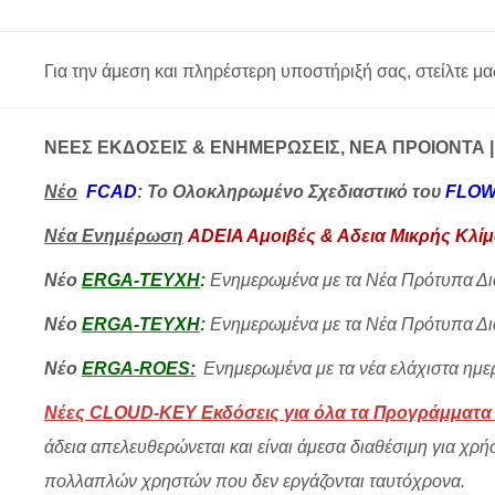
Για την άμεση και πληρέστερη υποστήριξή σας, στείλτε μας 
ΝΕΕΣ ΕΚΔΟΣΕΙΣ & ΕΝΗΜΕΡΩΣΕΙΣ, ΝΕΑ ΠΡΟΙΟΝΤΑ 
Νέo
FCAD
:
Το Ολοκληρωμένο Σχεδιαστικό του
FLO
Νέα Ενημέρωση
ADΕΙΑ Αμοιβές
& Αδεια Μικρής Κλί
Νέο
ERGA-TEYXH
:
Ενημερωμένα με τα Νέα Πρότυπα Δ
Νέο
ERGA-TEYXH
:
Ενημερωμένα με τα Νέα Πρότυπα Δ
Νέο
ERGA-ROES:
Ενημερωμένα με τα νέα ελάχιστα ημερ
Νέες CLOUD-KEY Εκδόσεις για όλα τα Προγράμματα
άδεια απελευθερώνεται και είναι άμεσα διαθέσιμη για χρήσ
πολλαπλών χρηστών που δεν εργάζονται ταυτόχρονα.