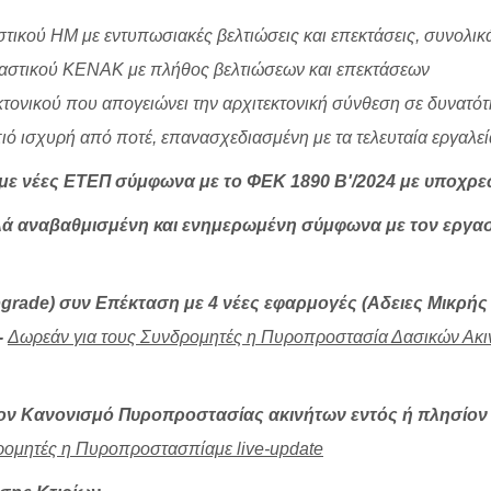
τικού ΗΜ με εντυπωσιακές βελτιώσεις και επεκτάσεις, συνολικ
ιαστικού KENAK με πλήθος βελτιώσεων και επεκτάσεων
ονικού που απογειώνει την αρχιτεκτονική σύνθεση σε δυνατότη
ό ισχυρή από ποτέ, επανασχεδιασμένη με τα τελευταία εργαλε
ε νέες ΕΤΕΠ σύμφωνα με το ΦΕΚ 1890 Β'/2024 με υποχρεωτ
ά αναβαθμισμένη και ενημερωμένη σύμφωνα με τον εργασι
grade) συν Επέκταση με 4 νέες εφαρμογές (Αδειες Μικρής
-
Δωρεάν για τους Συνδρομητές η Πυροπροστασία Δασικών Ακινήτ
ον Κανονισμό Πυροπροστασίας ακινήτων εντός ή πλησίον
ρομητές η Πυροπροστασπίαμε live-update