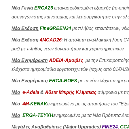
Νέα Γενιά
ERGA26
επανασχεδιασμένη εξαρχής (re-engine
ασυναγώνιστης καινοτομίας και λειτουργικότητας στην ο
Νέα Εκδοση
FineGREEN24
με πλήθος επεκτάσεων, νέ
Νέα Εκδοση
4MCAD26
:
Η απόλυτη εναλλακτική λύση CA
μαζί με πλήθος νέων δυνατοτήτων και χαρακτηριστικών
Νέα Ενημέρωση
ADΕΙΑ-Αμοιβές
με την
Επικαιροποίησ
ελάχιστα ημερομίσθια εργατοτεχνιτών (ισχύς από 01/04/2
Νέα Ενημέρωση
ERGA-ROES
με
τα νέα ελάχιστα ημερ
Νέο
e-Adeia
&
Αδεια Μικρής Κλίμακας
σύμφωνα με τι
Νέο
4M
-ΚΕΝΑΚ
ενημερωμένο με τις απαιτήσεις του "Εξο
Νέο
ERGA-TEYXH
ενημερωμέν
ο με τα Νέα Πρότυπα Δι
Μεγάλες Αναβαθμίσεις (Major Upgrades)
FINE24
,
GC