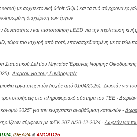
ered) με αρχιτεκτονική 64bit (SQL) και τα πιό σύγχρονα εργαλ
λοκληρωμένη διαχείριση των έργων
ων δυνατοτήτων και πιστοποίηση LEED για την περίπτωση κιν
D, τώρα πιό ισχυρή από ποτέ, επανασχεδιασμένη με τα τελευτα
η Στατιστικού Δελτίου Μηνιαίας Έρευνας Νόμιμης Οικοδομική
025)
.
Δωρεάν για τους Συνδρομητές
ομίσθια εργατοτεχνιτών (ισχύς από 01/04/2025)
.
Δωρεάν για το
ς τροποποιήσεις στο πληροφοριακό σύστημα του ΤΕΕ -
Δωρεάν 
ικονομώ 2025" για την ενεργειακή αναβάθμιση κατοικιών
-
Δωρε
ακηρύξεων σύμφωνα με ΦΕΚ 207 A/20-12-2024
-
Δωρεάν για το
AD24
,
IDEA24
&
4MCAD25