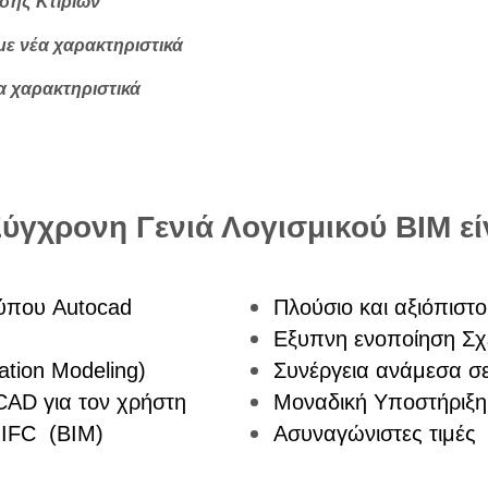
σης Κτιρίων
ε νέα χαρακτηριστικά
α χαρακτηριστικά
Σύγχρονη Γενιά Λογισμικού BIM εί
τύπου Autocad
Πλούσιο και αξιόπιστ
Εξυπνη ενοποίηση Σ
ation Modeling)
Συνέργεια ανάμεσα σε 
CAD για τον χρήστη
Μοναδική Υποστήριξ
 IFC (ΒΙΜ)
Ασυναγώνιστες τιμές