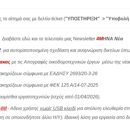
το αίτημά σας με δελτίο-ticket (
"ΥΠΟΣΤΗΡΙΞΗ"
>
"Υποβολή 
|
Διαβάστε εδώ και το τελευταίο μας Newsletter
4M
ΗΝΑ Νέα
W
, για αυτοματοποιημένη σχεδίαση και αναγνώριση δικτύων όπω
μακας
με τις
Απογραφές οικοδομοτεχνικών έργων μέσω της νέα
ιακηρύξεων σύμφωνα με ΕΑΔΗΣΥ 2693/20-3-26
ιακηρύξεων σύμφωνα με ΦΕΚ 125 A/14-07-2025
ομίσθια εργατοτεχνιτών (ισχύς από 01/04/2026).
 4Μ
- Αδεια χρήσης
χωρίς USB κλειδί
για απόλυτη ελευθερία στ
η σε οποιονδήποτε άλλο Η/Υ). Ιδανική λύση για εργασία από δια