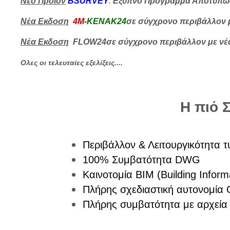
Νέο Προϊόν
BSURVEY
:
Εξυπνο Πρόγραμμα Αποτύπω
Νέα Εκδοση
4M
-ΚΕΝΑΚ24
σε σύγχρονο περιβάλλον μ
Νέα Εκδοση
FLOW24
σε σύγχρονο περιβάλλον
με νέ
Ολες οι τελευταίες εξελίξεις....
Η πιό 
Περιβάλλον & Λειτουργικότητα 
100% Συμβατότητα DWG
Καινοτομία BIM (Building Inform
Πλήρης σχεδιαστική αυτονομία 
Πλήρης συμβατότητα με αρχεία