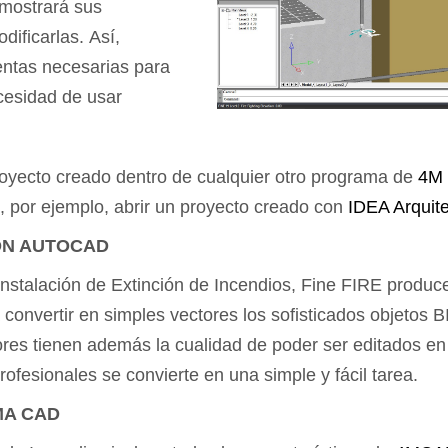
e mostrará sus
ificarlas. Así,
entas necesarias para
cesidad de usar
royecto creado dentro de cualquier otro programa de
4M 
s, por ejemplo, abrir un proyecto creado con
IDEA Arquit
ON AUTOCAD
Instalación de Extinción de Incendios, Fine FIRE produc
onvertir en simples vectores los sofisticados objetos 
ores tienen además la cualidad de poder ser editados 
ofesionales se convierte en una simple y fácil tarea.
MA CAD