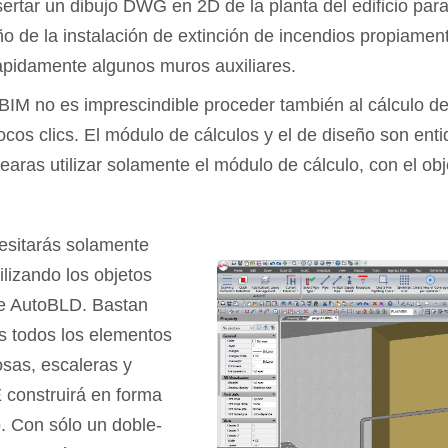
rtar un dibujo DWG en 2D de la planta del edificio para 
eño de la instalación de extinción de incendios propiam
ápidamente algunos muros auxiliares.
s BIM no es imprescindible proceder también al cálculo de
os clics. El módulo de cálculos y el de diseño son enti
earas utilizar solamente el módulo de cálculo, con el obj
cesitarás solamente
ilizando los objetos
de AutoBLD. Bastan
s todos los elementos
osas, escaleras y
 construirá en forma
o. Con sólo un doble-