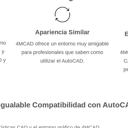
Apariencia Similar
E
omo
4MCAD ofrece un entorno muy amigable
 y
para profesionales que saben como
4MC
D y
utilizar el AutoCAD.
C
pe
igualable Compatibilidad con Auto
rísticas CAD y el entorno gráfico de 4MCAD