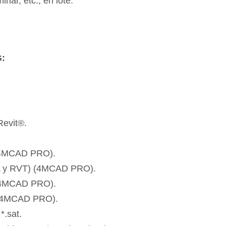
inar, etc., en lote.
G:
Revit®.
(4MCAD PRO).
RFA y RVT) (4MCAD PRO).
 (4MCAD PRO).
P (4MCAD PRO).
*.sat.