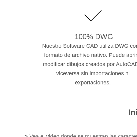
100% DWG
Nuestro Software CAD utiliza DWG c
formato de archivo nativo. Puede abrir
modificar dibujos creados por AutoCA
viceversa sin importaciones ni
exportaciones.
In
>
Vea el video donde se muestran las caracte