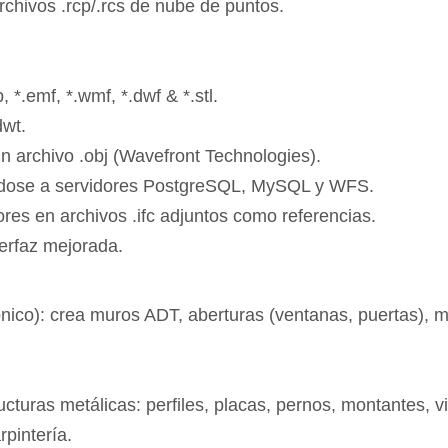
chivos .rcp/.rcs de nube de puntos.
, *.emf, *.wmf, *.dwf & *.stl.
dwt.
n archivo .obj (Wavefront Technologies).
ndose a servidores PostgreSQL, MySQL y WFS.
ores en archivos .ifc adjuntos como referencias.
terfaz mejorada.
ónico): crea muros ADT, aberturas (ventanas, puertas), m
turas metálicas: perfiles, placas, pernos, montantes, vi
pintería.